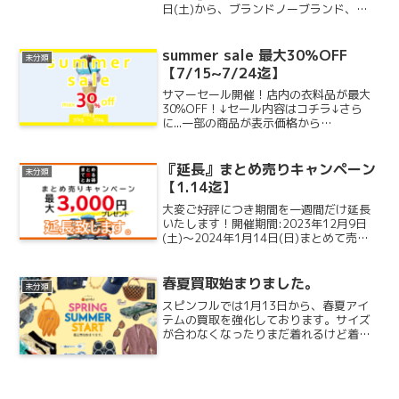
日(土)から、ブランドノーブランド、メ
ンズレディースに関わらずお売りいただ
くTシャツの買取金額が20％UP！開催期
間：6月14日(土) ~ 7月13日(日)あの...
summer sale 最大30％OFF
未分類
【7/15~7/24迄】
サマーセール開催！店内の衣料品が最大
30%OFF！↓セール内容はコチラ↓さら
に...一部の商品が表示価格から
50％OFF‼50％OFF指定衣料品はコチラ
のタグが貼られている商品になります。
セール期間は7/15(土)~7/24(月)まで！
『延長』まとめ売りキャンペーン
未分類
人気...
【1.14迄】
大変ご好評につき期間を一週間だけ延長
いたします！開催期間:2023年12月9日
(土)～2024年1月14日(日)まとめて売れ
ば売るほどお得な【まとめ売りキャンペ
ーン】！最大で3000円プレゼント！ <ま
とめ売りキャンペーンについて>トップ
春夏買取始まりました。
未分類
ス...
スピンフルでは1月13日から、春夏アイ
テムの買取を強化しております。サイズ
が合わなくなったりまだ着れるけど着な
くなった洋服や使わなくなった鞄やクツ
などを早めに売ることで高価買取につな
がりやすくなります。お気軽にお持ちく
ださい。- best ...