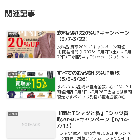
関連記事
衣料品買取20％UPキャンペーン
未分類
【3/7-3/22】
衣料品 買取20％UPキャンペーン開催！
《 開催期間 》2026年3月7日(土) ～ 3月
22日(日)期間中はTシャツ・ジャケットな
ど衣料品の買取金額が査定額からさらに
20％UP！かなりお得な期間限定キャンペ
ーンとなっております♪クローゼッ...
すべてのお品物15％UP買取
未分類
【5/3-5/26】
すべてのお品物が査定金額から15％UP‼
開催期間:5月3日～5月26日当店では期間
限定ですべてのお品物が査定金額からさ
らに買取金額15％UPになります。かなり
お得な買取キャンペーンとなっておりま
す♪ブランド、状態、年代に関わらず、ど
『雨とTシャツと私』Tシャツ買
未分類
んなモノ...
取20％UPキャンペーン【6/14-
7/13】
Tシャツ限定！買取金額20％UPキャンペ
ーン開催！対象アイテム:Tシャツ6月14