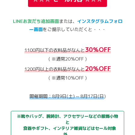
LINEお友だち追加画面
または、
インスタグラムフォロ
ー画面
をご提示していただくと・・・
30％OFF
1100円以下の衣料品がなんと
( ※通常20％OFF )
20％OFF
1200円以上の衣料品がなんと
( ※通常10％OFF )
開催期間：8月9日(土) ~ 8月17日(日
)
※靴やバッグ、腕時計、アクセサリーなどの服飾小物
と
食器やギフト、インテリア雑貨などはセール対象
外。