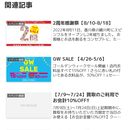
関連記事
2周年感謝祭【8/10-8/18】
イベント情報
2022年8月11日、香川県の綾川町にスピ
ンフルをオープンし2年経ちました。 お
客様とお店を創るをコンセプトに、たく
さんのお洋服などをお売りいただいた
り、 ご来店ご購入していただき、本当に
感謝しております！日頃の感謝を込めて2
周年感謝祭を開...
GW SALE 【4/26-5/6】
イベント情報
ゴールデンウィークセール開催！店内衣
料品すべて15%OFF！さらに赤い札の付
いてある衣料品が、30％OFF！↓セール
内容はコチラ↓30％OFF指定衣料品はコ
チラのタグが貼られている商品になりま
す。セール期間は4/26(土)~5/6(火)ま
で...
【7/9～7/24】買取のご利用で
イベント情報
お会計10％OFF!!
7月9日(土)～7月24日(日)上記期間中に、
買取をお持ちいただいた方限定で当日の
み使える【お会計金額10％OFF】クーポ
ンをプレゼント!!※こちらのクーポンは買
取ご利用当日のみ有効となっておりま