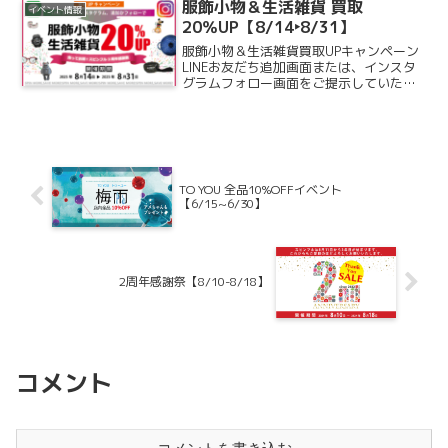
す。小物類 買取20％UPキャンペーン 同
服飾小物＆生活雑貨 買取
イベント情報
時...
20％UP【8/14‣8/31】
服飾小物＆生活雑貨買取UPキャンペーン
LINEお友だち追加画面または、インスタ
グラムフォロー画面をご提示していただ
くと・・・靴やバッグ、腕時計、アクセ
サリーなどの服飾小物と食器やギフトな
どの生活雑貨、インテリア雑貨などのア
イテムが・・・買取...
TO YOU 全品10%OFFイベント
【6/15~6/30】
2周年感謝祭【8/10-8/18】
コメント