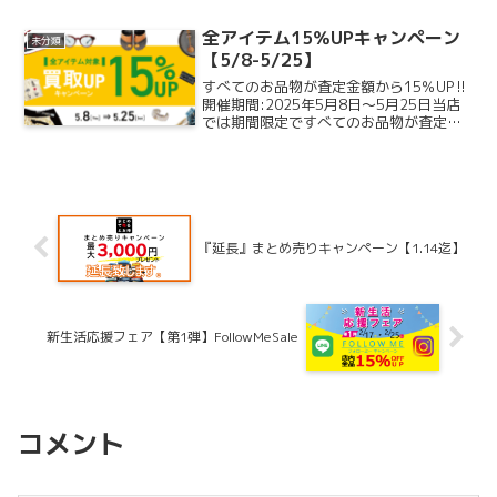
だまだ商品は足りていませんが、お客様
からの問い合わせが多いということと、
全アイテム15％UPキャンペーン
未分類
ス...
【5/8-5/25】
すべてのお品物が査定金額から15％UP‼
開催期間:2025年5月8日～5月25日当店
では期間限定ですべてのお品物が査定金
額からさらに買取金額15％UPになりま
す。かなりお得な買取キャンペーンとな
っております♪ブランド、状態、年代に関
わらず、...
『延長』まとめ売りキャンペーン【1.14迄】
新生活応援フェア【第1弾】FollowMeSale
コメント