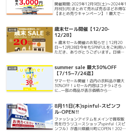
開催期間:2023年12月9日(土)～2024年1
月8日(月)まとめて売れば売るほどお得な
【まとめ売りキャンペーン】！最大で
3000円プレゼント！ <まとめ売りキャン
ペーンについて>トップスをお売り頂いた
点数に応じて、査定金額からさらに金額...
歳末セール開催【12/20-
未分類
12/28】
⭐ 歳末セール開催のお知らせ｜12月20
日〜12月28日今年もSPINFULをご利用い
ただき、ありがとうございます。日頃の
感謝を込めて、今年最後のお得な歳末セ
ール を開催します！🎄 歳末セール期間
2025年12月20日（土）〜 12月28日...
summer sale 最大30％OFF
未分類
【7/15~7/24迄】
サマーセール開催！店内の衣料品が最大
30%OFF！↓セール内容はコチラ↓さら
に...一部の商品が表示価格から
50％OFF‼50％OFF指定衣料品はコチラ
のタグが貼られている商品になります。
セール期間は7/15(土)~7/24(月)まで！
8月11日(木)spinful-スピンフ
未分類
人気...
ル-OPEN‼
ファッションアイテムをメインで買取販
売を行うリユースショップspinful（スピ
ンフル）が香川県綾川町にOPEN！2022
年8月11日11:00にオープン致します。ま