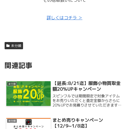
その他取扱いについて
詳しくはコチラ ＞
未分類
関連記事
【延長:8/21迄】服飾小物買取金
未分類
額20％UPキャンペーン
スピンフルでは期間限定で対象アイテム
をお売りいただくと査定金額からさらに
20％UPでお見積りさせていただきます。
【対象アイテム一例】スニーカー / バッ
グ / 指輪 / イヤリング / スカーフ / 腕時
計 / 財布 / サングラス / メ...
まとめ売りキャンペーン
未分類
【12/9~1/8迄】