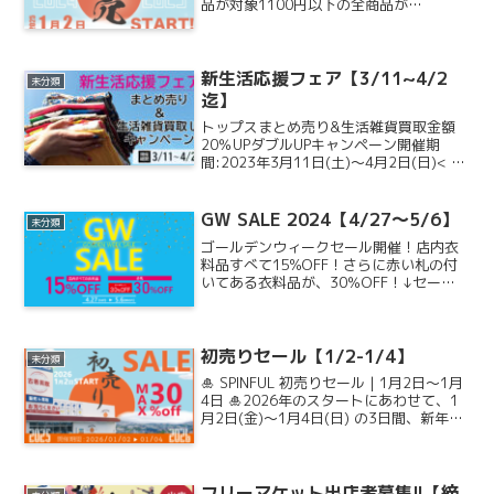
品が対象1100円以下の全商品が
30％OFF1200円以上の全商品が
15％OFF【開催期間】：2025年1月2日
～1月5日 4日間限定♪衣料品はもちろ
ん、クツやバッ...
新生活応援フェア【3/11~4/2
未分類
迄】
トップスまとめ売り&生活雑貨買取金額
20％UPダブルUPキャンペーン開催期
間:2023年3月11日(土)～4月2日(日)< ま
とめ売りキャンペーンについて >対象ト
ップスをお売り頂いた点数に応じて、査
定金額からさらに金額UP。オールシーズ
GW SALE 2024【4/27～5/6】
未分類
ン...
ゴールデンウィークセール開催！店内衣
料品すべて15%OFF！さらに赤い札の付
いてある衣料品が、30％OFF！↓セール
内容はコチラ↓30％OFF指定衣料品はコ
チラのタグが貼られている商品になりま
す。セール期間は4/27(土)~5/6(月)ま
で...
初売りセール【1/2-1/4】
未分類
🎍 SPINFUL 初売りセール｜1月2日〜1月
4日 🎍2026年のスタートにあわせて、1
月2日(金)〜1月4日(日) の3日間、新年恒
例の 初売りセール を開催いたします。
✨《初売りセール内容》新春特別価格 で
ご利用いただけます。1,10...
フリーマケット出店者募集!!【締