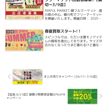
未分類
切～3/9迄】
AYAFUL MARKET-綾フルマーケット -香
川県の中心、綾川町でフリーマーケット
を開催いたします。開催日時： 2025年3
月15日(土) - 3月16日(日)雨天中止一定数
の出店予約が無い場合も誠に勝手ながら
中止させていただきます。開...
春夏買取スタート!！
未分類
スピンフルでは、ただいま夏モノアイテ
ムの買取を強化しております。サイズが
合わなくなったりまだ着れるけど着なく
なった洋服や使わなくなった靴・カバン
などを早めに売ることで、高価買取につ
ながりやすくなります。- best SELL -
今、一番高く...
まとめ売りキャンペーン[6/17~7/10迄]
【延長:8/21迄】服飾小物買取金額20％UPキ
ャンペーン