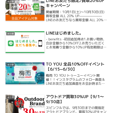
LINEお友だち限定♪買取20％UP
未分類
キャンペーン
開催期間：10月1日(土)～10月30日(日)
買取金額 ALL 20％ UP———————–
LINEのお友だちなら買取金額 ALL 20％
UPもちろん新規ご登録でもOKです♪LINE
のご登録はコチラから———————–お
洋服はもちろん！靴...
LINEはじめました。
未分類
- benefits -初回追加得点1.お買い物時、
合計金額から10％OFF2.お売りいただく
とお見積り金額から10％UP有効期限は1
か月間何度でもご利用いただけます。そ
のほかにも各種、イベントキャンペーン
情報、セール情報などいち早くお届け...
TO YOU 全品10%OFFイベント
未分類
【6/15~6/30】
梅雨 TO YOU トゥーユーイベント開
催！！インスタグラムのフォロー画面＆
LINEお友だち追加画面をお会計時または
買取時にご提示していただくとお会計時
は全商品10％OFF！！もちろん、お会計
時のフォロー追加でも10％OFFになりま
アウトドア買取30％UP【9/1～
未分類
す！↓セ...
9/30迄】
スピンフルでは、9月30日までの間指定
アウトドアブランド、買取30％UPキャン