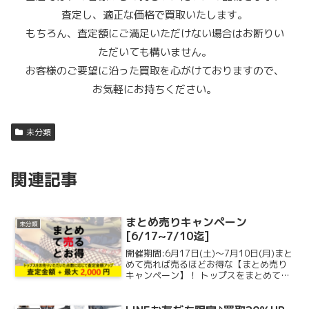
査定し、適正な価格で買取いたします。
もちろん、査定額にご満足いただけない場合はお断りい
ただいても構いません。
お客様のご要望に沿った買取を心がけておりますので、
お気軽にお持ちください。
未分類
関連記事
まとめ売りキャンペーン
未分類
[6/17~7/10迄]
開催期間:6月17日(土)～7月10日(月)まと
めて売れば売るほどお得な【まとめ売り
キャンペーン】！ トップスをまとめて売
ると、とってもお得ッ!最大で 2,000円プ
レゼント!<まとめ売りキャンペーンにつ
いて>トップスをお売り頂いた点数に応...