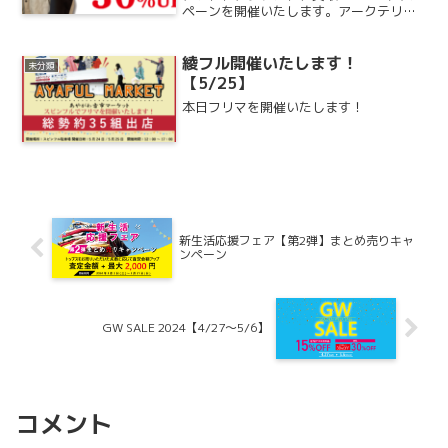
ペーンを開催いたします。アークテリク
スやモンベル、パタゴニアやモンクレー
ル、ノースフェイスなどの指定アウトド
アブランドをお売りいただくと、査定金
綾フル開催いたします！
未分類
額から30％アップ...
【5/25】
本日フリマを開催いたします！
新生活応援フェア【第2弾】まとめ売りキャ
ンペーン
GW SALE 2024【4/27～5/6】
コメント