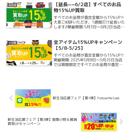
催）...
【延長~~6/2迄】すべてのお品
未分類
物15％UP買取
すべてのお品物が査定金額から15％UP‼
大変ご好評いただき、1週間だけ延長いた
します♪開催期間:5月3日～6月2日当店で
は期間限定ですべてのお品物が査定金額
からさらに買取金額15％UPになります。
かなりお得な買取キャンペーンとなって
全アイテム15％UPキャンペーン
未分類
おります...
【5/8-5/25】
すべてのお品物が査定金額から15％UP‼
開催期間:2025年5月8日～5月25日当店
では期間限定ですべてのお品物が査定金
額からさらに買取金額15％UPになりま
す。かなりお得な買取キャンペーンとな
っております♪ブランド、状態、年代に関
わらず、...
新生活応援フェア【第1弾】FollowMeSale
新生活応援フェア【第3弾】服飾小物＆雑貨
買取UPキャンペーン