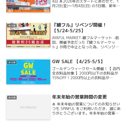
4日 🎍2026年のスタートにあわせて、1
月2日(金)〜1月4日(日) の3日間、新年恒
例の 初売りセール を開催いたします。
✨《初売りセール内容》新春特別価格 で
ご利用いただけます。1,10...
『綾フル』リベンジ開催！
未分類
【5/24-5/25】
AYAFUL MARKET-綾フルマーケット -前
回、開催予定だった『綾フルマーケッ
ト』が雨で中止となった為、リベンジ開
催いたします！！総勢35組出店予定をし
ております！まだ若干ですが出店枠の空
きがございますので、こちらの問い合わ
GW SALE 【4/25-5/5】
未分類
せフォーム...
ゴールデンウィークセール開催！【 店内
全衣料品対象 】2000円以下の衣料品が
15%OFF！2000円以上の衣料品が
10％OFF！↓セール内容はコチラ↓セール
期間は4/25(土)~5/5(火)まで！人気商品
も含めた多数の商品がお得になってい...
年末年始の営業時間の変更
未分類
🎍 年末年始の営業についてのお知らせい
つも SPINFUL をご利用いただき、誠にあ
りがとうございます。年末年始の営業ス
ケジュールを下記の通りご案内いたしま
す。📅 年末年始の営業時間12月20日〜
12月28日 … 通常営業（歳末セール開