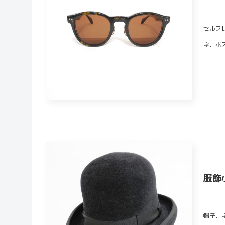
セルフ
ネ、ボ
服飾
帽子、