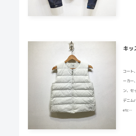
キッ
コート
ーカー
ン、セ
デニム
etc…