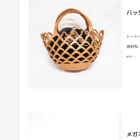
バッ
トート
長財布
etc…
メガ