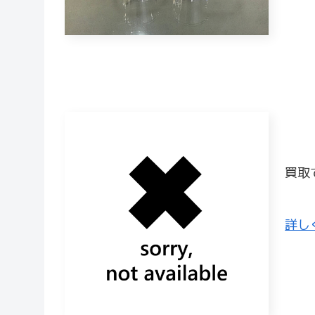
買取
詳し