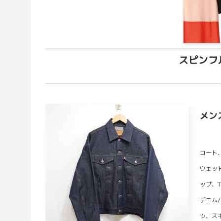
スピンフ
メン
コート
ウェッ
ップ、
デニム
ツ、ス