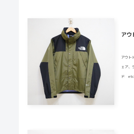
アウ
アウト
ェア、
ド et