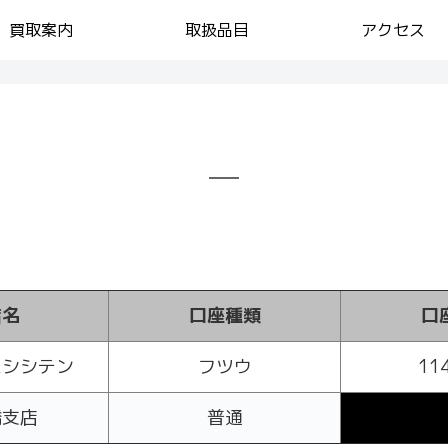
買取案内
取扱品目
アクセス
店名
口座種類
口
バシシテン
フツウ
11
橋支店
普通