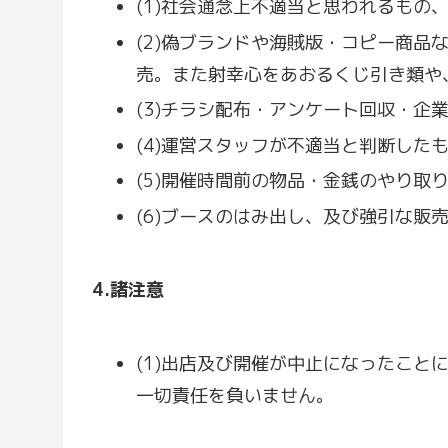
(1)社会通念上不適当と思われるも
(2)偽ブランドや海賊版・コピー商
売。また射幸心をあおるくじ引き類や
(3)チラシ配布・アンケート回収・企
(4)運営スタッフが不適当と判断した
(5)開催時間前の物品・金銭のやり
(6)ブースのはみ出し、及び強引な販
4.
諸注意
(1)出店及び開催が中止になったこと
一切責任を負いません。