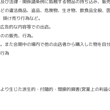
の、及び法律・関係諸条例に抵触する物品の持ち込み、販
品などの違法商品、盗品、危険物、生き物、飲食品全般、
、掛け売り行為など。
業広告的な内容等での出店。
ものの販売、行為。
取り。また会期中の場内で他の出店者から購入した物を自
売行為
により生じた派生的・付随的・間接的損害(営業上の利益